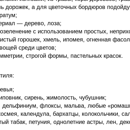
ь дорожек, а для цветочных бордюров подойд
ератум;
ериал — дерево, лоза;
озеленение с использованием простых, неприх
истый горошек, хмель, ипомея, огненная фасоль
вощей среди цветов;
мметрии, строгой формы, пастельных красок.
стиля:
евья;
иповник, сирень, жимолость, чубушник;
 дельфиниум, флоксы, мальва, любые «ромашк
космея, календула, бархатцы, колокольчики, са
тый табак, петуния, однолетние астры, лен, де