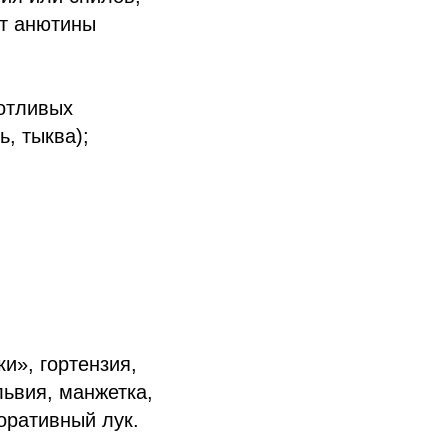
ут анютины
отливых
, тыква);
и», гортензия,
львия, манжетка,
коративный лук.