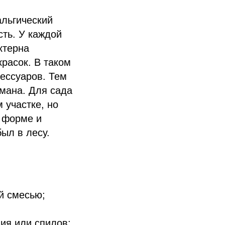
альгический
сть. У каждой
ктерна
красок. В таком
сессуаров. Тем
умана. Для сада
 участке, но
к форме и
ыл в лесу.
й смесью;
вия или спилов;