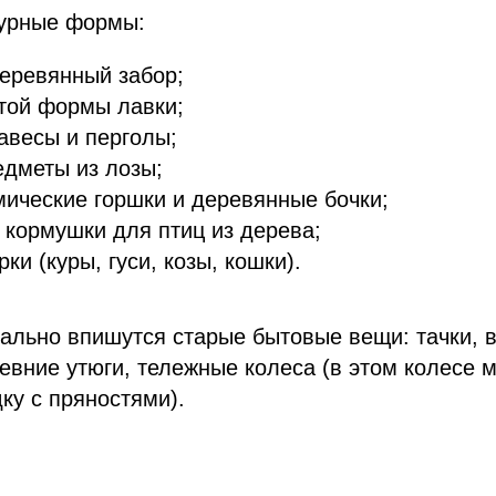
урные формы:
еревянный забор;
той формы лавки;
авесы и перголы;
едметы из лозы;
ические горшки и деревянные бочки;
 кормушки для птиц из дерева;
и (куры, гуси, козы, кошки).
еально впишутся старые бытовые вещи: тачки, в
ревние утюги, тележные колеса (в этом колесе 
дку с пряностями).