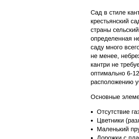
Сад в стиле кан
крестьянский са
страны сельский
определенная не
саду много всег
не менее, небре
кантри не требуе
оптимально 6-12
расположению уч
Основные элеме
Отсутствие га
Цветники (ра
Маленький пру
Дорожки с пла