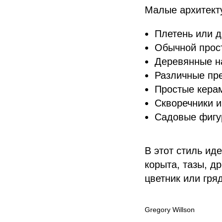
Малые архитект
Плетень или д
Обычной прос
Деревянные н
Различные пр
Простые керам
Скворечники и
Садовые фигурк
В этот стиль ид
корыта, тазы, д
цветник или гря
Gregory Willson