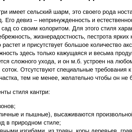
три имеет сельский шарм, это своего рода ност
д. Его девиз – непринужденность и естественно
 сад со своим колоритом. Для этого стиля хара
брежность, жизнерадостность, пестрота ярких 
о растет и присутствует большое количество ак
жность здесь только кажущаяся и весьма прод
тся сложного ухода, и он м.б. устроен на любом
 соток. Отсутствуют специальные требования 
астка, тем не менее, желательно чтобы он не б
нты стиля кантри:
зонов;
зличные и пышные), высаживаются произвольно
д в природном стиле;
вными изгибами, из травы, коры деревьев, гра