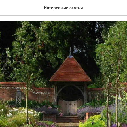
антри в ландшафтном ди
Интересные статьи